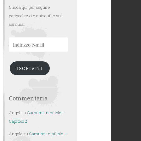
Clicca qui per seguire
pettegolezzi e quisquilie sui
samurai
Indirizzo
e-
mail
ISCRIVITI
Commentaria
Angel
su
Samurai in pillole –
Capitolo 2
Angelo
su
Samurai in pillole –