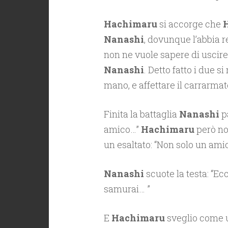
Hachimaru
si accorge che
Nanashi
, dovunque l’abbia 
non ne vuole sapere di uscire 
Nanashi
. Detto fatto i due 
mano, e affettare il carrarmat
Finita la battaglia
Nanashi
p
amico…”
Hachimaru
però no
un esaltato: “Non solo un ami
Nanashi
scuote la testa: “E
samurai… ”
E
Hachimaru
sveglio come u