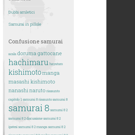
Dubbi amletici
Samurai in pillole
Confusione samurai
doruma
gattocane
acala
hachimaru
hayataro
kishimoto
manga
masashi kishimoto
nanashi
naruto
riassunto
capitolo 1 samurai 8
riassunto samurai 8
samurai 8
samurai 8 2
samurai 8 2 discussione
samurai 8 2
ipotesi
samurai 8 2 manga
samurai 8 2