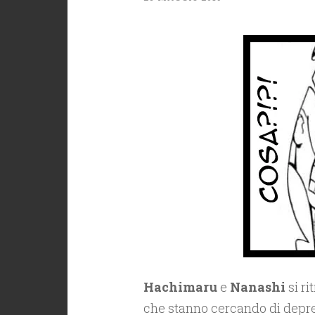
Hachimaru
e
Nanashi
si ri
che stanno cercando di depre