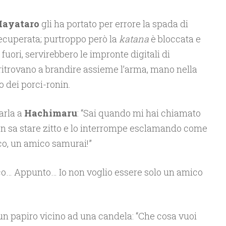
Hayataro
gli ha portato per errore la spada di
recuperata; purtroppo però la
katana
è bloccata e
fuori, servirebbero le impronte digitali di
si ritrovano a brandire assieme l’arma, mano nella
o dei porci-ronin.
arla a
Hachimaru
: “Sai quando mi hai chiamato
n sa stare zitto e lo interrompe esclamando come
co, un amico samurai!”
cco… Appunto… Io non voglio essere solo un amico
n papiro vicino ad una candela: “Che cosa vuoi