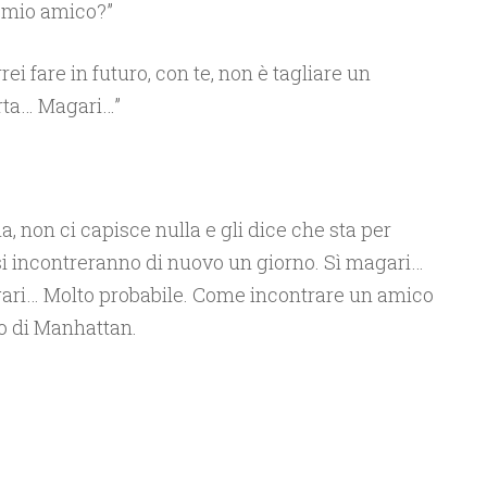
o mio amico?”
rei fare in futuro, con te, non è tagliare un
rta… Magari…”
la, non ci capisce nulla e gli dice che sta per
 si incontreranno di nuovo un giorno. Sì magari…
agari… Molto probabile. Come incontrare un amico
o di Manhattan.