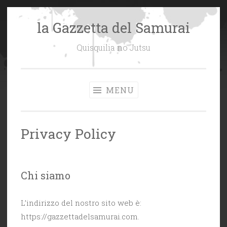
la Gazzetta del Samurai
Vai
al
Quisquilia no Jutsu
contenuto
MENU
Privacy Policy
Chi siamo
L’indirizzo del nostro sito web è:
https://gazzettadelsamurai.com.