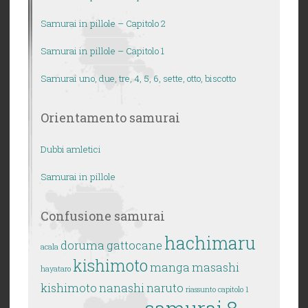
Samurai in pillole – Capitolo 2
Samurai in pillole – Capitolo 1
Samurai uno, due, tre, 4, 5, 6, sette, otto, biscotto
Orientamento samurai
Dubbi amletici
Samurai in pillole
Confusione samurai
hachimaru
doruma
gattocane
acala
kishimoto
manga
masashi
hayataro
kishimoto
nanashi
naruto
riassunto capitolo 1