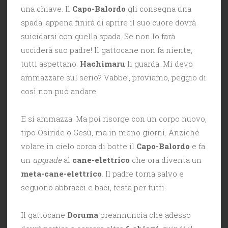
una chiave. Il
Capo-Balordo
gli consegna una
spada: appena finirà di aprire il suo cuore dovrà
suicidarsi con quella spada. Se non lo farà
ucciderà suo padre! Il gattocane non fa niente,
tutti aspettano.
Hachimaru
li guarda. Mi devo
ammazzare sul serio? Vabbe’, proviamo, peggio di
così non può andare.
E si ammazza. Ma poi risorge con un corpo nuovo,
tipo Osiride o Gesù, ma in meno giorni. Anziché
volare in cielo corca di botte il
Capo-Balordo
e fa
un
upgrade
al
cane-elettrico
che ora diventa un
meta-cane-elettrico
. Il padre torna salvo e
seguono abbracci e baci, festa per tutti.
Il gattocane
Doruma
preannuncia che adesso