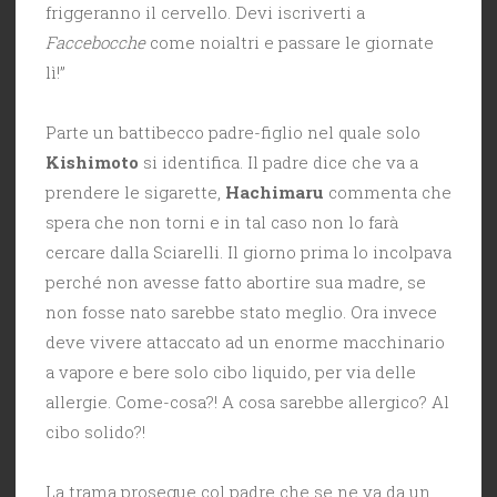
friggeranno il cervello. Devi iscriverti a
Faccebocche
come noialtri e passare le giornate
lì!”
Parte un battibecco padre-figlio nel quale solo
Kishimoto
si identifica. Il padre dice che va a
prendere le sigarette,
Hachimaru
commenta che
spera che non torni e in tal caso non lo farà
cercare dalla Sciarelli. Il giorno prima lo incolpava
perché non avesse fatto abortire sua madre, se
non fosse nato sarebbe stato meglio. Ora invece
deve vivere attaccato ad un enorme macchinario
a vapore e bere solo cibo liquido, per via delle
allergie. Come-cosa?! A cosa sarebbe allergico? Al
cibo solido?!
La trama prosegue col padre che se ne va da un