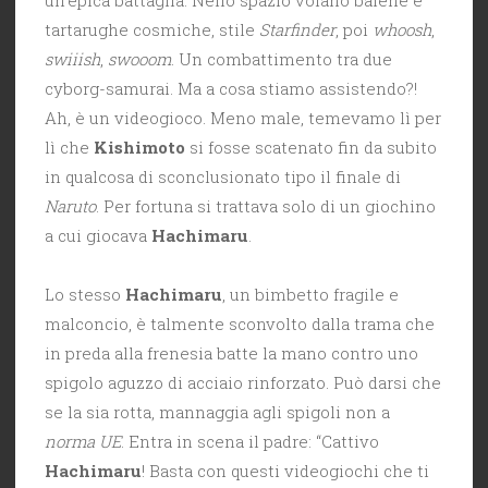
tartarughe cosmiche, stile
Starfinder
, poi
whoosh
,
swiiish
,
swooom
. Un combattimento tra due
cyborg-samurai. Ma a cosa stiamo assistendo?!
Ah, è un videogioco. Meno male, temevamo lì per
lì che
Kishimoto
si fosse scatenato fin da subito
in qualcosa di sconclusionato tipo il finale di
Naruto
. Per fortuna si trattava solo di un giochino
a cui giocava
Hachimaru
.
Lo stesso
Hachimaru
, un bimbetto fragile e
malconcio, è talmente sconvolto dalla trama che
in preda alla frenesia batte la mano contro uno
spigolo aguzzo di acciaio rinforzato. Può darsi che
se la sia rotta, mannaggia agli spigoli non a
norma UE
. Entra in scena il padre: “Cattivo
Hachimaru
! Basta con questi videogiochi che ti