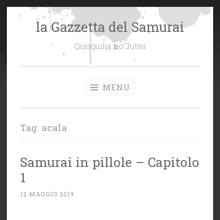
la Gazzetta del Samurai
Vai
al
Quisquilia no Jutsu
contenuto
MENU
Tag:
acala
Samurai in pillole – Capitolo
1
12 MAGGIO 2019