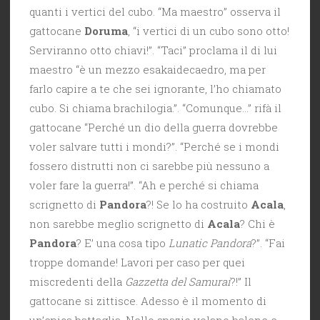
quanti i vertici del cubo. “Ma maestro” osserva il
gattocane
Doruma
, “i vertici di un cubo sono otto!
Serviranno otto chiavi!”. “Taci” proclama il di lui
maestro “è un mezzo esakaidecaedro, ma per
farlo capire a te che sei ignorante, l’ho chiamato
cubo. Si chiama brachilogia.”. “Comunque…” rifà il
gattocane “Perché un dio della guerra dovrebbe
voler salvare tutti i mondi?”. “Perché se i mondi
fossero distrutti non ci sarebbe più nessuno a
voler fare la guerra!”. “Ah e perché si chiama
scrignetto di
Pandora
?! Se lo ha costruito
Acala
,
non sarebbe meglio scrignetto di
Acala
? Chi è
Pandora
? E’ una cosa tipo
Lunatic Pandora
?”. “Fai
troppe domande! Lavori per caso per quei
miscredenti della
Gazzetta del Samurai
?!” Il
gattocane si zittisce. Adesso è il momento di
un’epica battaglia. Nello spazio volano balene e