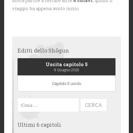
dovrà partire a cercare altre
6 chiavi
, quindi il
viaggio ha appena avuto inizio.
Editti dello Shōgun
Uscita capitolo 5
9 Giugno 2019
Capitolo 5 uscito
Ricerca
per:
Ultimi 6 capitoli