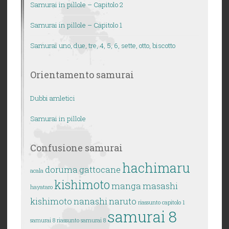
Samurai in pillole – Capitolo 2
Samurai in pillole – Capitolo 1
Samurai uno, due, tre, 4, 5, 6, sette, otto, biscotto
Orientamento samurai
Dubbi amletici
Samurai in pillole
Confusione samurai
hachimaru
doruma
gattocane
acala
kishimoto
manga
masashi
hayataro
kishimoto
nanashi
naruto
riassunto capitolo 1
samurai 8
samurai 8
riassunto samurai 8