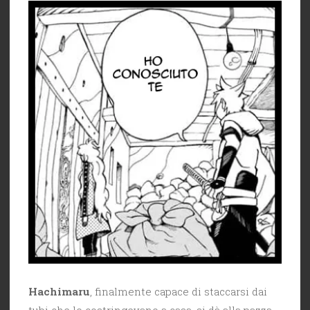
Hachimaru
, finalmente capace di staccarsi dai
tubi che lo costringevano a casa, si dà alla pazza