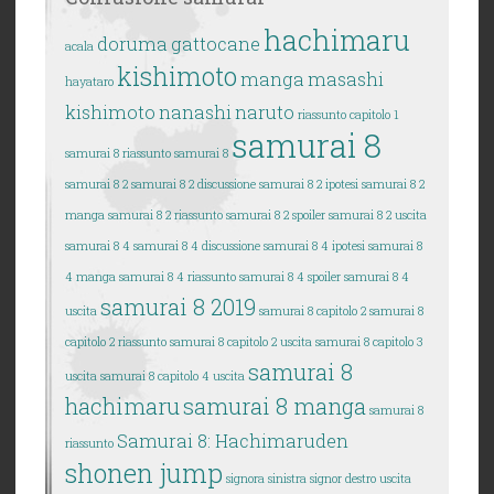
hachimaru
doruma
gattocane
acala
kishimoto
manga
masashi
hayataro
kishimoto
nanashi
naruto
riassunto capitolo 1
samurai 8
samurai 8
riassunto samurai 8
samurai 8 2
samurai 8 2 discussione
samurai 8 2 ipotesi
samurai 8 2
manga
samurai 8 2 riassunto
samurai 8 2 spoiler
samurai 8 2 uscita
samurai 8 4
samurai 8 4 discussione
samurai 8 4 ipotesi
samurai 8
4 manga
samurai 8 4 riassunto
samurai 8 4 spoiler
samurai 8 4
samurai 8 2019
uscita
samurai 8 capitolo 2
samurai 8
capitolo 2 riassunto
samurai 8 capitolo 2 uscita
samurai 8 capitolo 3
samurai 8
uscita
samurai 8 capitolo 4 uscita
hachimaru
samurai 8 manga
samurai 8
Samurai 8: Hachimaruden
riassunto
shonen jump
signora sinistra
signor destro
uscita