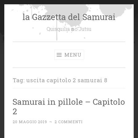
la Gazzetta del Samurai
Vai
al
Quisquilia no Jutsu
contenuto
MENU
Tag:
uscita capitolo 2 samurai 8
Samurai in pillole – Capitolo
2
20 MAGGIO 2019
~
2 COMMENTI