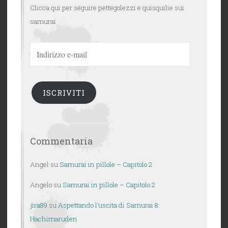
Clicca qui per seguire pettegolezzi e quisquilie sui
samurai
Indirizzo
e-
mail
ISCRIVITI
Commentaria
Angel
su
Samurai in pillole – Capitolo 2
Angelo
su
Samurai in pillole – Capitolo 2
jira89
su
Aspettando l’uscita di Samurai 8:
Hachimaruden