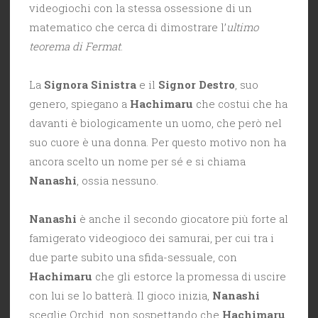
videogiochi con la stessa ossessione di un
matematico che cerca di dimostrare l’
ultimo
teorema di Fermat
.
La
Signora Sinistra
e il
Signor Destro
, suo
genero, spiegano a
Hachimaru
che costui che ha
davanti è biologicamente un uomo, che però nel
suo cuore è una donna. Per questo motivo non ha
ancora scelto un nome per sé e si chiama
Nanashi
, ossia nessuno.
Nanashi
è anche il secondo giocatore più forte al
famigerato videogioco dei samurai, per cui tra i
due parte subito una sfida-sessuale, con
Hachimaru
che gli estorce la promessa di uscire
con lui se lo batterà. Il gioco inizia,
Nanashi
sceglie Orchid, non sospettando che
Hachimaru