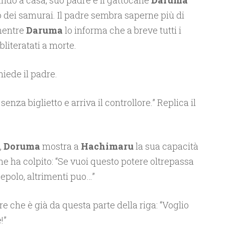
ndo a casa, suo padre e il gattocane
Daruma
dei samurai. Il padre sembra saperne più di
mentre
Daruma
lo informa che a breve tutti i
literatati a morte.
hiede il padre.
enza biglietto e arriva il controllore.” Replica il
,
Doruma
mostra a
Hachimaru
la sua capacità
che ha colpito: “Se vuoi questo potere oltrepassa
cepolo, altrimenti puo…”
ire che è già da questa parte della riga: “Voglio
!”