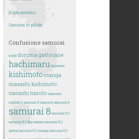
Dubbi amletici
Samurai in pillole
Confusione samurai
doruma
gattocane
acala
hachimaru
hayataro
kishimoto
manga
masashi kishimoto
nanashi
naruto
riassunto
capitolo 1 samurai 8
riassunto samurai 8
samurai 8
samurai 8 2
samurai 8 2 discussione
samurai 8 2
ipotesi
samurai 8 2 manga
samurai 8 2