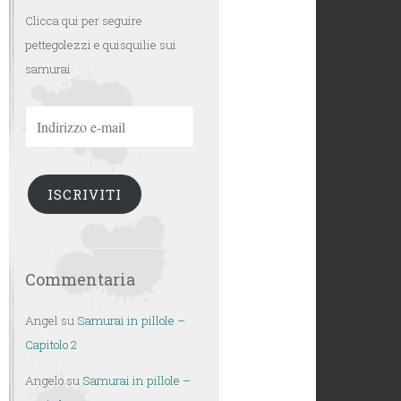
Clicca qui per seguire
pettegolezzi e quisquilie sui
samurai
Indirizzo
e-
mail
ISCRIVITI
Commentaria
Angel
su
Samurai in pillole –
Capitolo 2
Angelo
su
Samurai in pillole –