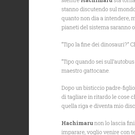
Mentre
Hachimaru
sta torna
stanno discutendo sul mondo 
quanto non dia a intendere, 
pianeti del sistema saranno ob
“Tipo la fine dei dinosauri?” C
“Tipo quando sei sull’autobus s
maestro gattocane.
Dopo un bisticcio padre-figlio
di tagliare in ritardo le cose 
quella riga e diventa mio dis
Hachimaru
non lo lascia fin
imparare, voglio venire con te