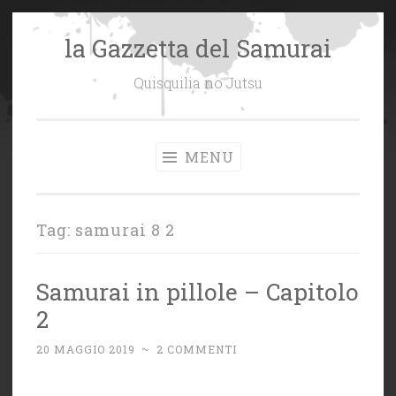
la Gazzetta del Samurai
Vai
al
Quisquilia no Jutsu
contenuto
MENU
Tag:
samurai 8 2
Samurai in pillole – Capitolo
2
20 MAGGIO 2019
~
2 COMMENTI