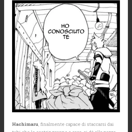
Hachimaru
, finalmente capace di staccarsi dai
tubi che lo costringevano a casa, si dà alla pazza