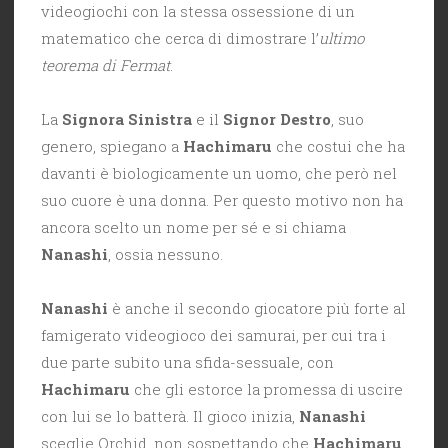
videogiochi con la stessa ossessione di un
matematico che cerca di dimostrare l’
ultimo
teorema di Fermat
.
La
Signora Sinistra
e il
Signor Destro
, suo
genero, spiegano a
Hachimaru
che costui che ha
davanti è biologicamente un uomo, che però nel
suo cuore è una donna. Per questo motivo non ha
ancora scelto un nome per sé e si chiama
Nanashi
, ossia nessuno.
Nanashi
è anche il secondo giocatore più forte al
famigerato videogioco dei samurai, per cui tra i
due parte subito una sfida-sessuale, con
Hachimaru
che gli estorce la promessa di uscire
con lui se lo batterà. Il gioco inizia,
Nanashi
sceglie Orchid, non sospettando che
Hachimaru