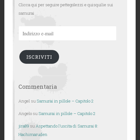
Clicca qui per seguire pettegolezzi e quisquilie sui
samurai
Indirizzo
e-
mail
ISCRIVITI
Commentaria
Angel
su
Samurai in pillole – Capitolo 2
Angelo
su
Samurai in pillole – Capitolo 2
jira89
su
Aspettando l’uscita di Samurai 8:
Hachimaruden