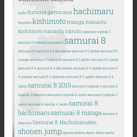
hachimaru
doruma
gattocane
acala
kishimoto
manga
masashi
hayataro
kishimoto
nanashi
naruto
riassunto capitolo 1
samurai 8
samurai 8
riassunto samurai 8
samurai 8 2
samurai 8 2 discussione
samurai 8 2 ipotesi
samurai 8 2
manga
samurai 8 2 riassunto
samurai 8 2 spoiler
samurai 8 2 uscita
samurai 8 4
samurai 8 4 discussione
samurai 8 4 ipotesi
samurai 8
4 manga
samurai 8 4 riassunto
samurai 8 4 spoiler
samurai 8 4
samurai 8 2019
uscita
samurai 8 capitolo 2
samurai 8
capitolo 2 riassunto
samurai 8 capitolo 2 uscita
samurai 8 capitolo 3
samurai 8
uscita
samurai 8 capitolo 4 uscita
hachimaru
samurai 8 manga
samurai 8
Samurai 8: Hachimaruden
riassunto
shonen jump
signora sinistra
signor destro
uscita