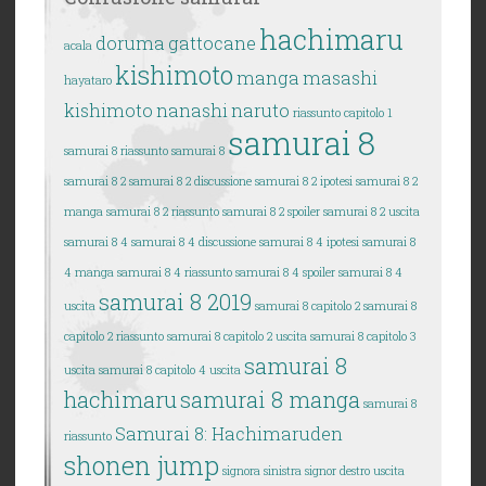
hachimaru
doruma
gattocane
acala
kishimoto
manga
masashi
hayataro
kishimoto
nanashi
naruto
riassunto capitolo 1
samurai 8
samurai 8
riassunto samurai 8
samurai 8 2
samurai 8 2 discussione
samurai 8 2 ipotesi
samurai 8 2
manga
samurai 8 2 riassunto
samurai 8 2 spoiler
samurai 8 2 uscita
samurai 8 4
samurai 8 4 discussione
samurai 8 4 ipotesi
samurai 8
4 manga
samurai 8 4 riassunto
samurai 8 4 spoiler
samurai 8 4
samurai 8 2019
uscita
samurai 8 capitolo 2
samurai 8
capitolo 2 riassunto
samurai 8 capitolo 2 uscita
samurai 8 capitolo 3
samurai 8
uscita
samurai 8 capitolo 4 uscita
hachimaru
samurai 8 manga
samurai 8
Samurai 8: Hachimaruden
riassunto
shonen jump
signora sinistra
signor destro
uscita