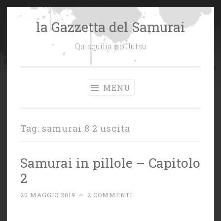
la Gazzetta del Samurai
Vai
al
Quisquilia no Jutsu
contenuto
MENU
Tag:
samurai 8 2 uscita
Samurai in pillole – Capitolo
2
20 MAGGIO 2019
~
2 COMMENTI