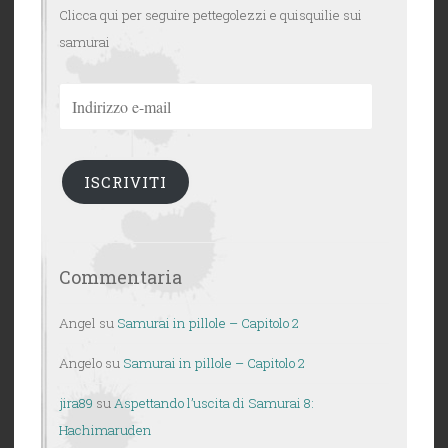
Clicca qui per seguire pettegolezzi e quisquilie sui
samurai
Indirizzo
e-
mail
ISCRIVITI
Commentaria
Angel
su
Samurai in pillole – Capitolo 2
Angelo
su
Samurai in pillole – Capitolo 2
jira89
su
Aspettando l’uscita di Samurai 8:
Hachimaruden