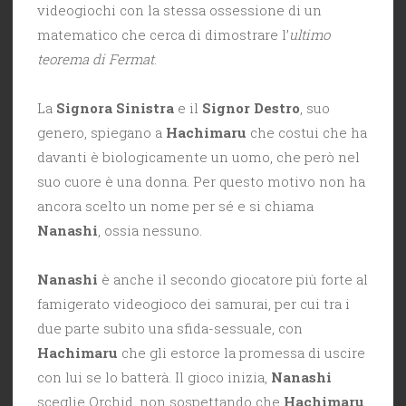
videogiochi con la stessa ossessione di un
matematico che cerca di dimostrare l’
ultimo
teorema di Fermat
.
La
Signora Sinistra
e il
Signor Destro
, suo
genero, spiegano a
Hachimaru
che costui che ha
davanti è biologicamente un uomo, che però nel
suo cuore è una donna. Per questo motivo non ha
ancora scelto un nome per sé e si chiama
Nanashi
, ossia nessuno.
Nanashi
è anche il secondo giocatore più forte al
famigerato videogioco dei samurai, per cui tra i
due parte subito una sfida-sessuale, con
Hachimaru
che gli estorce la promessa di uscire
con lui se lo batterà. Il gioco inizia,
Nanashi
sceglie Orchid, non sospettando che
Hachimaru