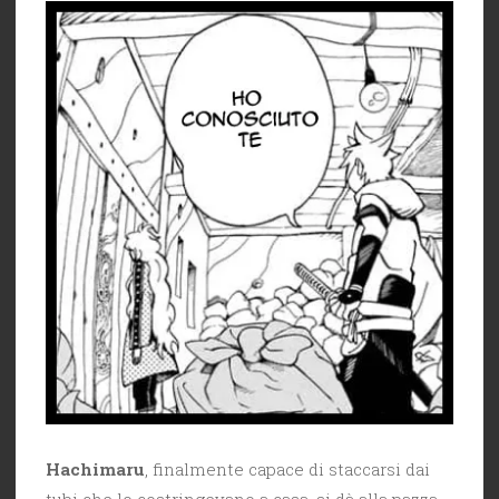
Hachimaru
, finalmente capace di staccarsi dai
tubi che lo costringevano a casa, si dà alla pazza