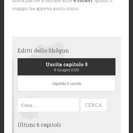
dovrà partire a cercare altre
6 chiavi
, quindi il
viaggio ha appena avuto inizio.
Editti dello Shōgun
Uscita capitolo 5
9 Giugno 2019
Capitolo 5 uscito
Ricerca
per:
Ultimi 6 capitoli