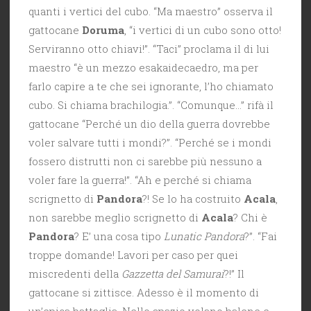
quanti i vertici del cubo. “Ma maestro” osserva il
gattocane
Doruma
, “i vertici di un cubo sono otto!
Serviranno otto chiavi!”. “Taci” proclama il di lui
maestro “è un mezzo esakaidecaedro, ma per
farlo capire a te che sei ignorante, l’ho chiamato
cubo. Si chiama brachilogia.”. “Comunque…” rifà il
gattocane “Perché un dio della guerra dovrebbe
voler salvare tutti i mondi?”. “Perché se i mondi
fossero distrutti non ci sarebbe più nessuno a
voler fare la guerra!”. “Ah e perché si chiama
scrignetto di
Pandora
?! Se lo ha costruito
Acala
,
non sarebbe meglio scrignetto di
Acala
? Chi è
Pandora
? E’ una cosa tipo
Lunatic Pandora
?”. “Fai
troppe domande! Lavori per caso per quei
miscredenti della
Gazzetta del Samurai
?!” Il
gattocane si zittisce. Adesso è il momento di
un’epica battaglia. Nello spazio volano balene e