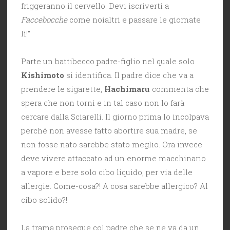
friggeranno il cervello. Devi iscriverti a
Faccebocche
come noialtri e passare le giornate
lì!”
Parte un battibecco padre-figlio nel quale solo
Kishimoto
si identifica. Il padre dice che va a
prendere le sigarette,
Hachimaru
commenta che
spera che non torni e in tal caso non lo farà
cercare dalla Sciarelli. Il giorno prima lo incolpava
perché non avesse fatto abortire sua madre, se
non fosse nato sarebbe stato meglio. Ora invece
deve vivere attaccato ad un enorme macchinario
a vapore e bere solo cibo liquido, per via delle
allergie. Come-cosa?! A cosa sarebbe allergico? Al
cibo solido?!
La trama prosegue col padre che se ne va da un