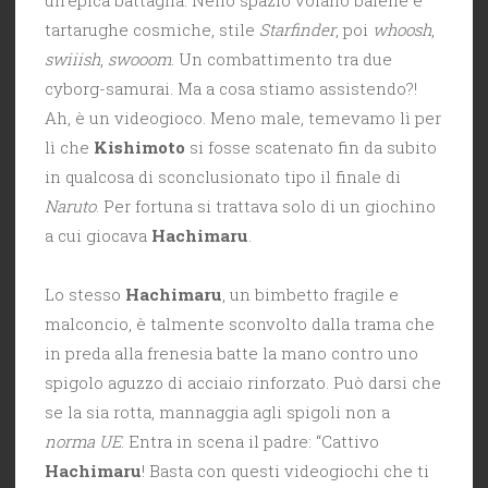
tartarughe cosmiche, stile
Starfinder
, poi
whoosh
,
swiiish
,
swooom
. Un combattimento tra due
cyborg-samurai. Ma a cosa stiamo assistendo?!
Ah, è un videogioco. Meno male, temevamo lì per
lì che
Kishimoto
si fosse scatenato fin da subito
in qualcosa di sconclusionato tipo il finale di
Naruto
. Per fortuna si trattava solo di un giochino
a cui giocava
Hachimaru
.
Lo stesso
Hachimaru
, un bimbetto fragile e
malconcio, è talmente sconvolto dalla trama che
in preda alla frenesia batte la mano contro uno
spigolo aguzzo di acciaio rinforzato. Può darsi che
se la sia rotta, mannaggia agli spigoli non a
norma UE
. Entra in scena il padre: “Cattivo
Hachimaru
! Basta con questi videogiochi che ti