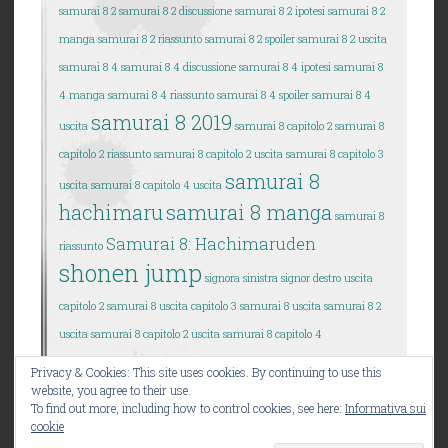
samurai 8 2
samurai 8 2 discussione
samurai 8 2 ipotesi
samurai 8 2
manga
samurai 8 2 riassunto
samurai 8 2 spoiler
samurai 8 2 uscita
samurai 8 4
samurai 8 4 discussione
samurai 8 4 ipotesi
samurai 8
4 manga
samurai 8 4 riassunto
samurai 8 4 spoiler
samurai 8 4
samurai 8 2019
uscita
samurai 8 capitolo 2
samurai 8
capitolo 2 riassunto
samurai 8 capitolo 2 uscita
samurai 8 capitolo 3
samurai 8
uscita
samurai 8 capitolo 4 uscita
hachimaru
samurai 8 manga
samurai 8
Samurai 8: Hachimaruden
riassunto
shonen jump
signora sinistra
signor destro
uscita
capitolo 2 samurai 8
uscita capitolo 3 samurai 8
uscita samurai 8 2
uscita samurai 8 capitolo 2
uscita samurai 8 capitolo 4
Privacy & Cookies: This site uses cookies. By continuing to use this
website, you agree to their use.
To find out more, including how to control cookies, see here:
Informativa sui
cookie
ORGOGLIOSAMENTE FORNITO DA WORDPRESS