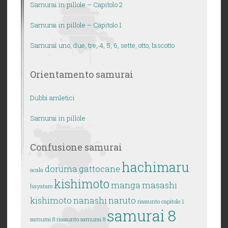
Samurai in pillole – Capitolo 2
Samurai in pillole – Capitolo 1
Samurai uno, due, tre, 4, 5, 6, sette, otto, biscotto
Orientamento samurai
Dubbi amletici
Samurai in pillole
Confusione samurai
hachimaru
doruma
gattocane
acala
kishimoto
manga
masashi
hayataro
kishimoto
nanashi
naruto
riassunto capitolo 1
samurai 8
samurai 8
riassunto samurai 8