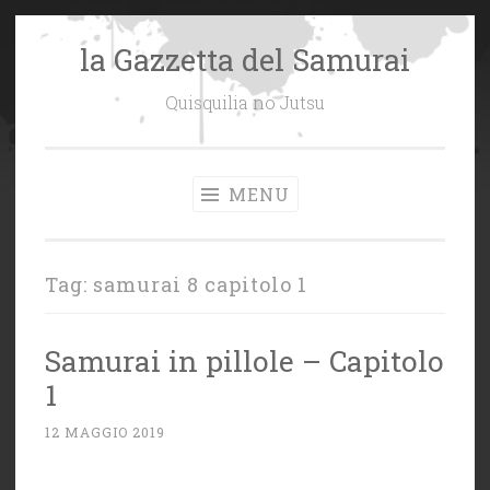
la Gazzetta del Samurai
Vai
al
Quisquilia no Jutsu
contenuto
MENU
Tag:
samurai 8 capitolo 1
Samurai in pillole – Capitolo
1
12 MAGGIO 2019