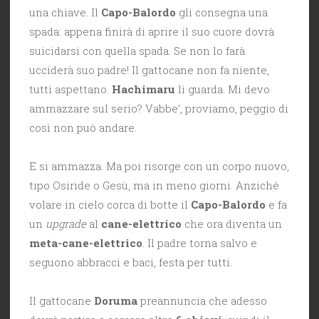
una chiave. Il
Capo-Balordo
gli consegna una
spada: appena finirà di aprire il suo cuore dovrà
suicidarsi con quella spada. Se non lo farà
ucciderà suo padre! Il gattocane non fa niente,
tutti aspettano.
Hachimaru
li guarda. Mi devo
ammazzare sul serio? Vabbe’, proviamo, peggio di
così non può andare.
E si ammazza. Ma poi risorge con un corpo nuovo,
tipo Osiride o Gesù, ma in meno giorni. Anziché
volare in cielo corca di botte il
Capo-Balordo
e fa
un
upgrade
al
cane-elettrico
che ora diventa un
meta-cane-elettrico
. Il padre torna salvo e
seguono abbracci e baci, festa per tutti.
Il gattocane
Doruma
preannuncia che adesso